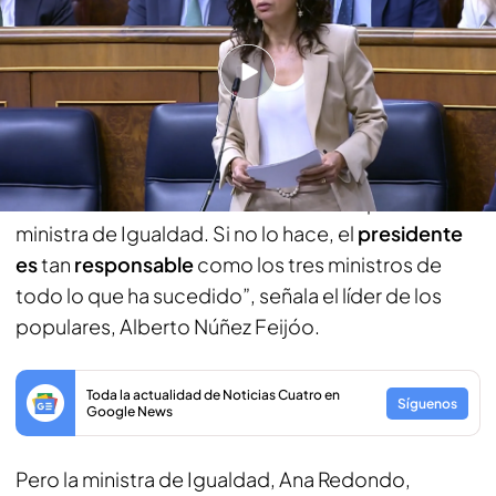
en las víctimas
“Primero, volver a España; segundo, reunirse con
los tres ministros responsables: la ministra de
Igualdad y los de Justicia e Interior. Tercero, cesar
a la ministra de Igualdad; y cuarto, valorar cuál de
los otros dos ministros debe de acompañar a la
ministra de Igualdad. Si no lo hace, el
presidente
es
tan
responsable
como los tres ministros de
todo lo que ha sucedido”, señala el líder de los
populares, Alberto Núñez Feijóo.
Toda la actualidad de Noticias Cuatro en
Síguenos
Google News
Pero la ministra de Igualdad, Ana Redondo,