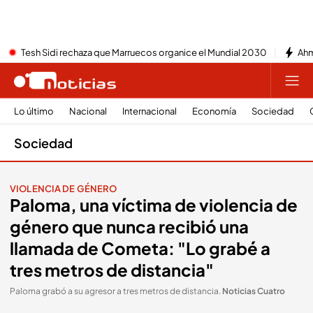
Tesh Sidi rechaza que Marruecos organice el Mundial 2030
Ahm
Lo último
Nacional
Internacional
Economía
Sociedad
Sociedad
VIOLENCIA DE GÉNERO
Paloma, una víctima de violencia de
género que nunca recibió una
llamada de Cometa: "Lo grabé a
tres metros de distancia"
Paloma grabó a su agresor a tres metros de distancia
.
Noticias Cuatro