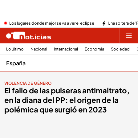
Los lugares donde mejor se va a ver el eclipse
Una soltera de '
Lo último
Nacional
Internacional
Economía
Sociedad
España
VIOLENCIA DE GÉNERO
El fallo de las pulseras antimaltrato,
en la diana del PP: el origen de la
polémica que surgió en 2023