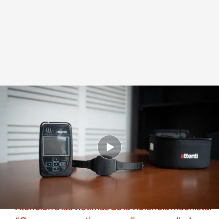
El PP ataca a Ana Redondo por el fallo de las pulseras antimaltrato
.
Europa
Press
Redacción digital Noticias Cuatro
Europa Press
19 SEP 2025 - 14:44h.
La ministra Ana Redondo le echa la culpa a la
Fiscalía por hacer una valoración sin datos y
generar alarma
Atención a las víctimas de la violencia machista: