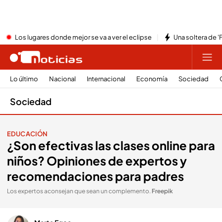
Los lugares donde mejor se va a ver el eclipse
Una soltera de '
Lo último
Nacional
Internacional
Economía
Sociedad
Sociedad
EDUCACIÓN
¿Son efectivas las clases online para
niños? Opiniones de expertos y
recomendaciones para padres
Los expertos aconsejan que sean un complemento
.
Freepik