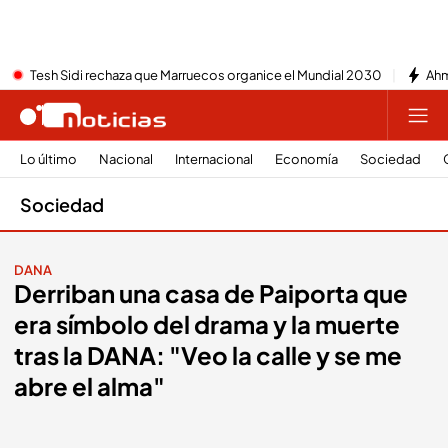
Tesh Sidi rechaza que Marruecos organice el Mundial 2030
Ahm
Lo último
Nacional
Internacional
Economía
Sociedad
Sociedad
DANA
Derriban una casa de Paiporta que
era símbolo del drama y la muerte
tras la DANA: "Veo la calle y se me
abre el alma"