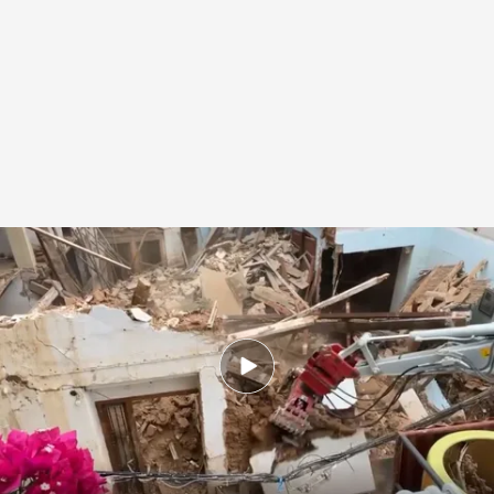
La casa tiene una triste historia
.
IMAGEN: Juan Polo
Redacción digital Noticias Cuatro
19 SEP 2025 - 17:47h.
La casa reabría heridas de la catástrofe a los
vecinos y suponía un riesgo por su insalubridad
Vuelta al cole caótica en Paiporta con la mitad