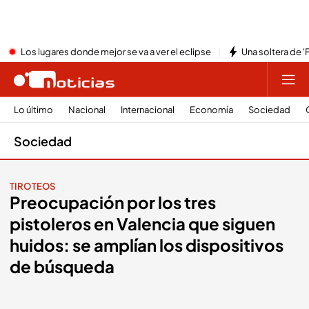
Los lugares donde mejor se va a ver el eclipse
Una soltera de '
Lo último
Nacional
Internacional
Economía
Sociedad
Sociedad
TIROTEOS
Preocupación por los tres
pistoleros en Valencia que siguen
huidos: se amplían los dispositivos
de búsqueda