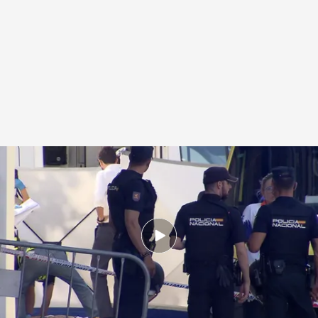
La Policía busca a tres pistoleros en Valencia
.
Imagen: Nerea Pérez
Redacción digital Noticias Cuatro
05 SEP 2025 - 20:49h.
Los sucesos se han saldado con dos muertos y
con un herido
Asesinado a tiros en plena calle en Xirivella,