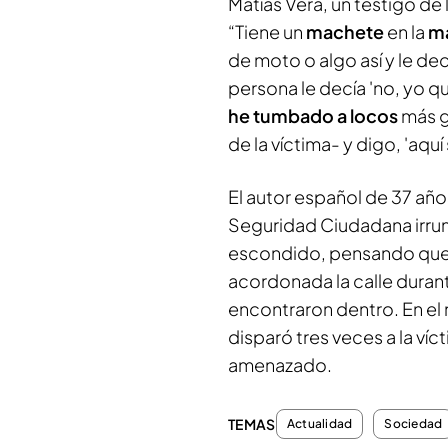
Matías Vera, un testigo de
“Tiene un
machete
en la
m
de moto o algo así y le decí
persona le decía 'no, yo qu
he tumbado a locos
más g
de la víctima- y digo, 'aqu
El autor español de 37 añ
Seguridad Ciudadana irrump
escondido, pensando que 
acordonada la calle durant
encontraron dentro. En el 
disparó tres veces a la víc
amenazado.
TEMAS
Actualidad
Sociedad