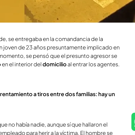
positivo
de
búsqueda
para tratar de localizar al
to autor material de los disparos,
según
r Bonet.
arde, se entregaba en la comandancia de la
 un joven de 23 años presuntamente implicado en
r momento, se pensó que el presunto agresor se
o
en el interior del
domicilio
al entrar los agentes.
frentamiento a tiros entre dos familias: hay un
ue no había nadie, aunque sí que hallaron el
mpleado para herir a la víctima. El hombre se