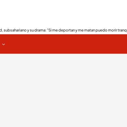
, subsahariano y su drama: "Si me deportan y me matan puedo morir tranq
s