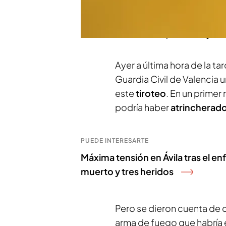
mantiene operativo el
dis
hombre de 37 años, presun
informa Raquel Duva y Ma
Ayer a última hora de la t
Guardia Civil de Valencia
este
tiroteo
. En un prime
podría haber
atrincherad
PUEDE INTERESARTE
Máxima tensión en Ávila tras el en
muerto y tres heridos
Pero se dieron cuenta de q
arma de fuego que habría e