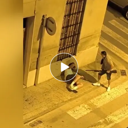
ne operativo el dispositivo de búsqueda para
os hechos
lfafar habría huido junto a un joven tras dejar a la
edad
squeda del hombre que
hirió de tres disparos a
dio a la fuga. En un primer momento se creía que
 casa en la que vivía de forma ilegal, pero de
Según informa Mar Bonet,
la Guardia Civil