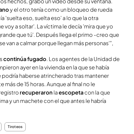
 los hechos, grabó un vídeo desde su ventana.
ano
y el otro tenía como un bloqueo de rueda
a 'suelta eso, suelta eso' a lo que la otra
e voy a soltar'. La víctima le decía 'mira que yo
rande que tú'. Después llega el primo -creo que
í se van a calmar porque llegan más personas'”,
os
continúa fugado
. Los agentes de la Unidad de
ieron ayer en la vivienda en la que se había
podría haberse atrincherado tras mantener
e más de 15 horas. Aunque al final no le
registro
recuperaron
la
escopeta
con la que
tima y un machete con el que antes le habría
Tiroteos