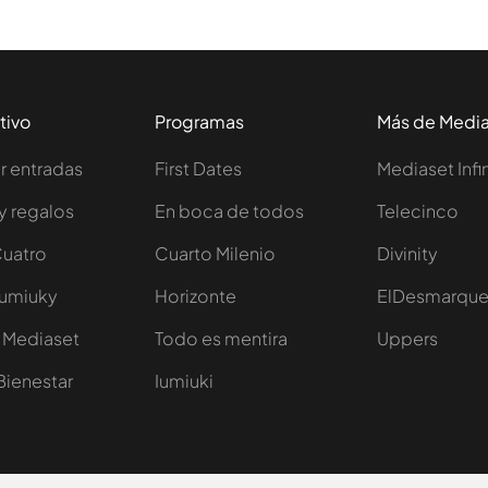
tivo
Programas
Más de Medi
 entradas
First Dates
Mediaset Infi
y regalos
En boca de todos
Telecinco
Cuatro
Cuarto Milenio
Divinity
Iumiuky
Horizonte
ElDesmarqu
 Mediaset
Todo es mentira
Uppers
Bienestar
Iumiuki