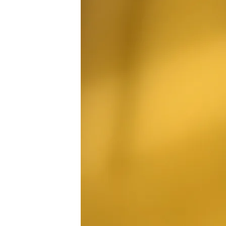
Redacción digital Noticias Cuatro
03 SEP 2025 - 18:55h.
La Guardia Civil mantie
encontrar al autor de l
El autor del tiroteo en A
víctima herida de grav
Compartir
Alfafar
Continúa la bú
un vecino
de
Alfafar
y se 
se había atrincherado en la
momento no hay ni rastro.