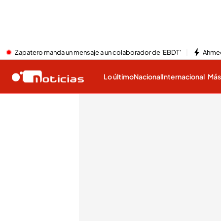
Zapatero manda un mensaje a un colaborador de 'EBDT'
Ahmed
Lo último
Nacional
Internacional
Má