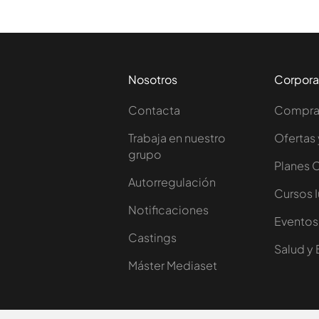
Nosotros
Corpora
Contacta
Comprar
Trabaja en nuestro
Ofertas 
grupo
Planes 
Autorregulación
Cursos 
Notificaciones
Eventos
Castings
Salud y 
Máster Mediaset