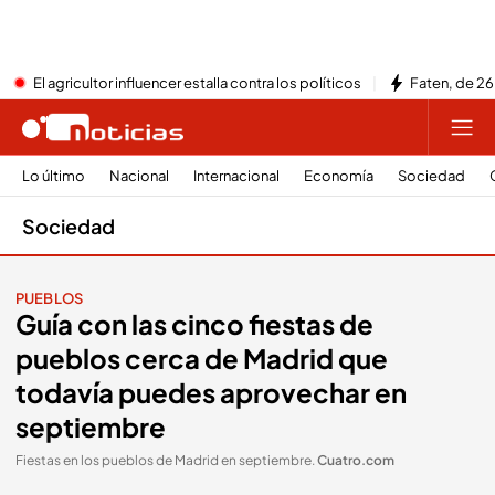
El agricultor influencer estalla contra los políticos
Faten, de 26
Lo último
Nacional
Internacional
Economía
Sociedad
Sociedad
PUEBLOS
Guía con las cinco fiestas de
pueblos cerca de Madrid que
todavía puedes aprovechar en
septiembre
Fiestas en los pueblos de Madrid en septiembre
.
Cuatro.com