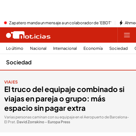
Zapatero manda un mensaje a un colaborador de 'EBDT'
Ahmed
Lo último
Nacional
Internacional
Economía
Sociedad
Sociedad
VIAJES
El truco del equipaje combinado si
viajas en pareja o grupo: más
espacio sin pagar extra
Varias personas caminan con su equipaje en el Aeropuerto de Barcelona-
El Prat
.
David Zorrakino - Europa Press