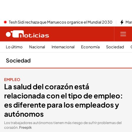
Tesh Sidi rechaza que Marruecos organice el Mundial 2030
Mar
Lo último
Nacional
Internacional
Economía
Sociedad
Sociedad
EMPLEO
La salud del corazón está
relacionada con el tipo de empleo:
es diferente para los empleados y
autónomos
Los trabajadores autónomos tienen más riesgo de sufrir problemas del
corazón
.
Freepik