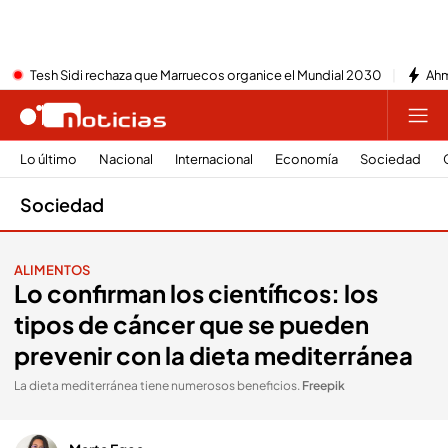
Tesh Sidi rechaza que Marruecos organice el Mundial 2030
Ahm
Lo último
Nacional
Internacional
Economía
Sociedad
Sociedad
ALIMENTOS
Lo confirman los científicos: los
tipos de cáncer que se pueden
prevenir con la dieta mediterránea
La dieta mediterránea tiene numerosos beneficios
.
Freepik