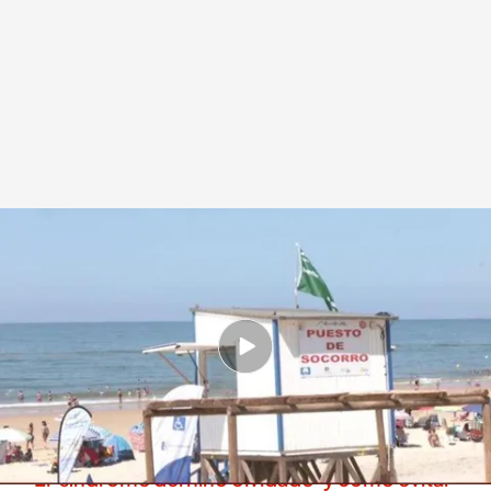
Recomiendan la 'regla del 10-20'
.
IMAGEN: Noticias Cuatro
Redacción digital Noticias Cuatro
14 JUL 2025 - 20:21h.
Solo en lo que llevamos de año más de 200
personas han muerto ahogadas en España, 73
en el último mes de junio
El 'síndrome del niño olvidado' y cómo evitar