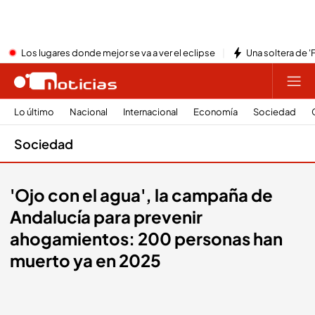
Los lugares donde mejor se va a ver el eclipse
Una soltera de '
Lo último
Nacional
Internacional
Economía
Sociedad
Sociedad
'Ojo con el agua', la campaña de
Andalucía para prevenir
ahogamientos: 200 personas han
muerto ya en 2025