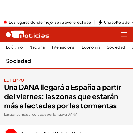
Los lugares donde mejor se va a ver el eclipse
Una soltera de '
Lo último
Nacional
Internacional
Economía
Sociedad
Sociedad
EL TIEMPO
Una DANA llegará a España a partir
del viernes: las zonas que estarán
más afectadas por las tormentas
Las zonas más afectadas por la nueva DANA