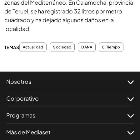
zonas del Mediterráneo. En Calamocha, provincia
de Teruel, se ha registrado 32 litros por metro
cuadrado y ha dejado algunos daños en la
localidad.
TEMAS
Actualidad
Sociedad
DANA
El Tiempo
Nosotros
Corporativo
Programas
Más de Mediaset