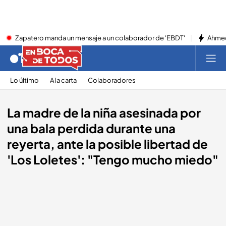
Zapatero manda un mensaje a un colaborador de 'EBDT'
Ahmed
Lo último
A la carta
Colaboradores
La madre de la niña asesinada por
una bala perdida durante una
reyerta, ante la posible libertad de
'Los Loletes': "Tengo mucho miedo"