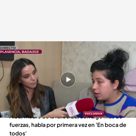
Alba, madre de la niña asesinada
.
cuatro.com
Miguel Barroso
22 ABR 2025 - 14:40h.
Una bala perdida entre una reyerta entre
clanes se llevó la vida de la pequeña Camelia,
hija de Iván y Alba
Alba, madre de la fallecida, con algo más de
fuerzas, habla por primera vez en 'En boca de
todos'