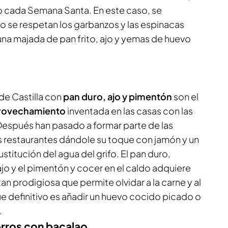
o cada Semana Santa. En este caso, se
o se respetan los garbanzos y las espinacas
una majada de pan frito, ajo y yemas de huevo
de Castilla con
pan duro, ajo y pimentón
son el
provechamiento
inventada en las casas con las
espués han pasado a formar parte de las
 restaurantes dándole su toque con jamón y un
stitución del agua del grifo. El pan duro,
ajo y el pimentón y cocer en el caldo adquiere
an prodigiosa que permite olvidar a la carne y al
 definitivo es añadir un huevo cocido picado o
.
erros con bacalao