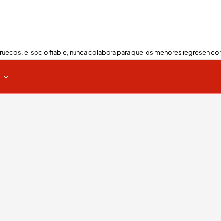
ruecos, el socio fiable, nunca colabora para que los menores regresen con
s