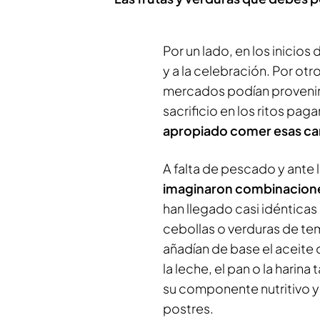
Por un lado, en los inicios
y a la celebración. Por otr
mercados podían provenir
sacrificio en los ritos pa
apropiado comer esas ca
A falta de pescado y ante
imaginaron combinacione
han llegado casi idénticas
cebollas o verduras de te
añadían de base el aceite d
la leche, el pan o la harin
su componente nutritivo y
postres.