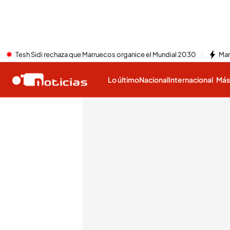
Tesh Sidi rechaza que Marruecos organice el Mundial 2030
Mar
Lo último
Nacional
Internacional
Má