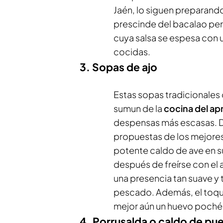
Jaén, lo siguen preparand
prescinde del bacalao per
cuya salsa se espesa con 
cocidas.
3. Sopas de ajo
Estas sopas tradicionales 
sumun de la
cocina del a
despensas más escasas. D
propuestas de los mejores
potente caldo de ave en su
después de freírse con el 
una presencia tan suave y t
pescado. Además, el toque
mejor aún un huevo poché
4. Porrusalda o caldo de pu