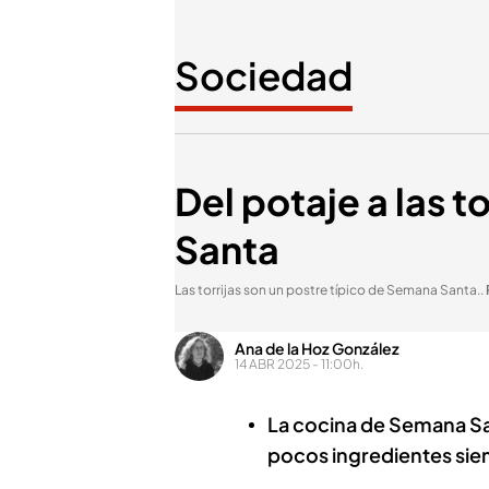
Sociedad
Del potaje a las t
Santa
Las torrijas son un postre típico de Semana Santa.
.
Ana de la Hoz González
14 ABR 2025 - 11:00h.
La cocina de Semana S
pocos ingredientes sie