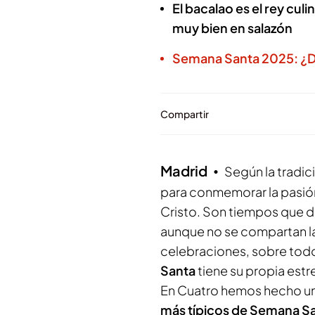
El bacalao es el rey cu
muy bien en salazón
Semana Santa 2025: ¿Dó
Compartir
Madrid
Según la tradici
para conmemorar la pasión,
Cristo. Son tiempos que du
aunque no se compartan las
celebraciones, sobre todo 
Santa
tiene su propia estre
En Cuatro hemos hecho un r
más típicos de Semana S