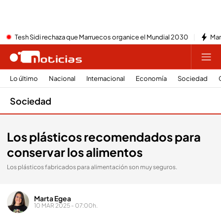
Tesh Sidi rechaza que Marruecos organice el Mundial 2030
Mar
Lo último
Nacional
Internacional
Economía
Sociedad
Sociedad
Los plásticos recomendados para
conservar los alimentos
Los plásticos fabricados para alimentación son muy seguros.
Marta Egea
10 MAR 2025 - 07:00h.