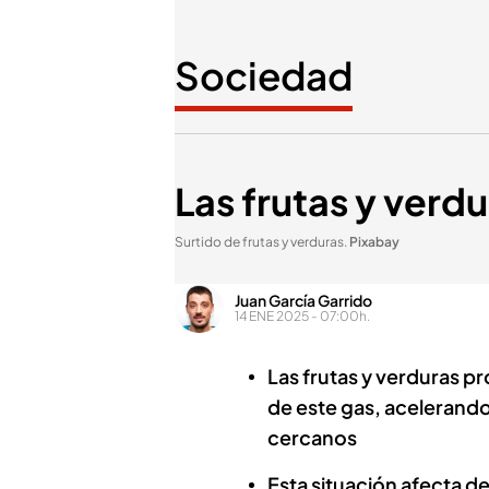
Sociedad
Las frutas y verd
Surtido de frutas y verduras
.
Pixabay
Juan García Garrido
14 ENE 2025 - 07:00h.
Las frutas y verduras p
de este gas, acelerando
cercanos
Esta situación afecta d