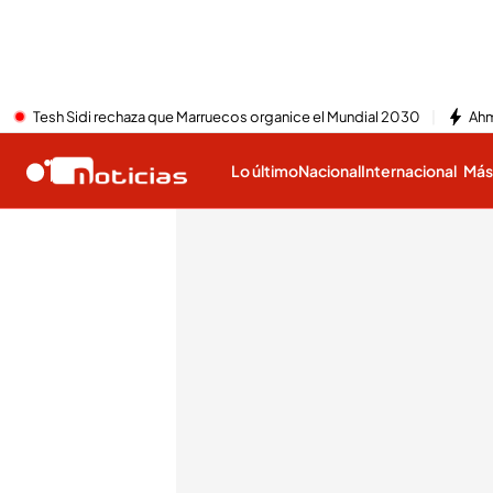
Tesh Sidi rechaza que Marruecos organice el Mundial 2030
Ahm
Lo último
Nacional
Internacional
Má