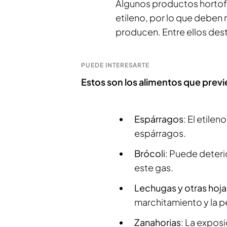
Algunos productos hortof
etileno, por lo que deben 
producen. Entre ellos des
PUEDE INTERESARTE
Estos son los alimentos que previ
Espárragos
: El etile
espárragos.
Brócoli
: Puede deter
este gas.
Lechugas y otras hoja
marchitamiento y la p
Zanahorias
: La expos