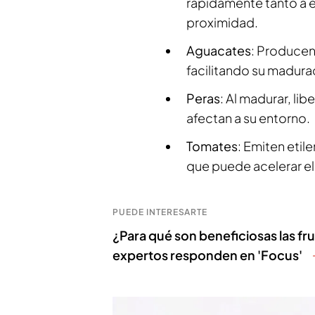
rápidamente tanto a e
proximidad.
Aguacates
: Producen
facilitando su madur
Peras
: Al madurar, li
afectan a su entorno.
Tomates
: Emiten eti
que puede acelerar el
PUEDE INTERESARTE
¿Para qué son beneficiosas las fr
expertos responden en 'Focus'