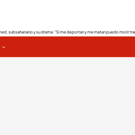
ed, subsahariano y su drama: "Si me deportan y me matan puedo morir tra
s