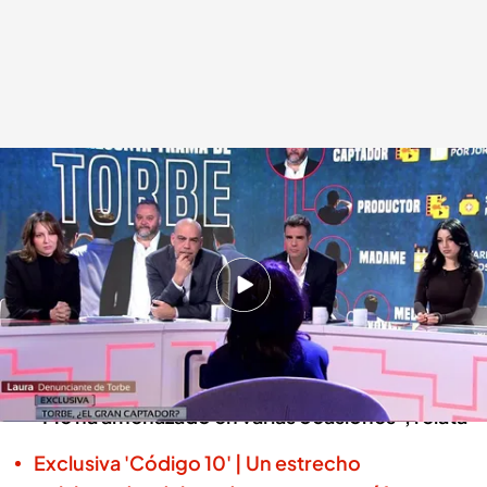
Una denunciante de Torbe se sienta en 'Código 10' y desvela sus amenazas
Miguel Salazar
09 ABR 2025 - 02:30h.
Laura, una denunciante que no ha desvelado
su identidad, acusa a Torbe de vejaciones y
agresión sexual
"Me ha amenazado en varias ocasiones", relata
Exclusiva 'Código 10' | Un estrecho