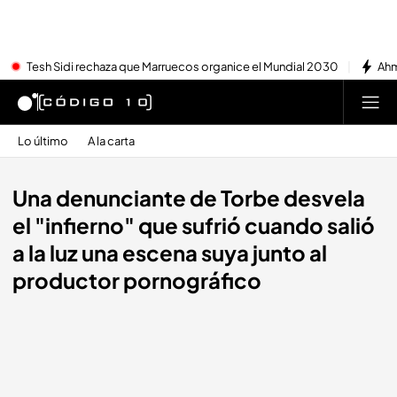
Tesh Sidi rechaza que Marruecos organice el Mundial 2030
Ahm
Lo último
A la carta
Una denunciante de Torbe desvela
el "infierno" que sufrió cuando salió
a la luz una escena suya junto al
productor pornográfico