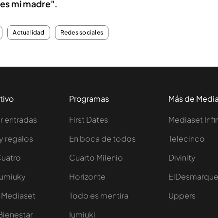
res mi madre".
Actualidad
Redes sociales
tivo
Programas
Más de Medi
 entradas
First Dates
Mediaset Infi
y regalos
En boca de todos
Telecinco
Cuatro
Cuarto Milenio
Divinity
Iumiuky
Horizonte
ElDesmarqu
 Mediaset
Todo es mentira
Uppers
Bienestar
Iumiuki