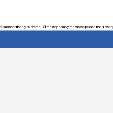
, subsahariano y su drama: "Si me deportan y me matan puedo morir tranq