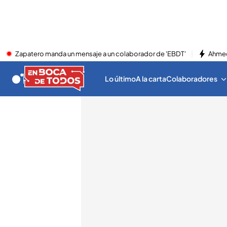
Zapatero manda un mensaje a un colaborador de 'EBDT'
Ahmed
Lo último
A la carta
Colaboradores