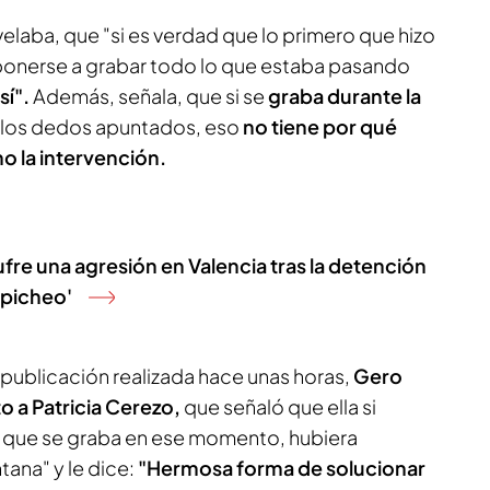
velaba, que "si es verdad que lo primero que hizo
s ponerse a grabar todo lo que estaba pasando
sí".
Además, señala, que si se
graba durante la
 los dedos apuntados, eso
no tiene por qué
no la intervención.
ufre una agresión en Valencia tras la detención
apicheo'
ma publicación realizada hace unas horas,
Gero
o a Patricia Cerezo,
que señaló que ella si
e que se graba en ese momento, hubiera
ntana" y le dice:
"Hermosa forma de solucionar