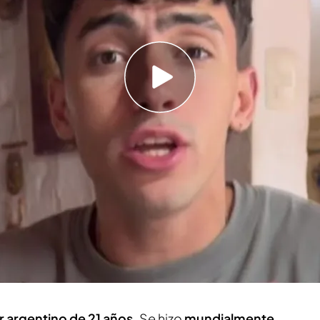
er fue criticada por algunos colaboradores del
ndido algo molesto
ás del influencer de masas Ceciarmy que tapa
ecido más de un millón de euros"
ro Arias,
sufrió un accidente y
perdió varios
pio influencer, mientras acudía al hospital para
baba
para sus seguidores mientras contaba lo
iticado por varios colaboradores de
'En boca de
metía contra ellos.
r argentino de 21 años.
Se hizo
mundialmente