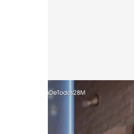
Gero Arias, influencer
.
cuatro.com
En boca de todos
Miguel Barroso
28 MAR 2025 - 14:18h.
Gero Arias sufrió un acc
dirigía al hospital