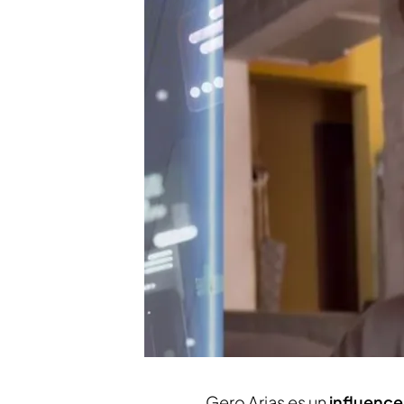
La actitud del influenc
programa y él ha respo
¿Quién se enconde detr
su rostro?: "Me han ofr
Compartir
El influencer argentino,
Ge
dedos
de una mano. El pro
que le atendieran,
se gra
ocurrido. Este acto fue cr
todos'
y el influencer arre
Gero Arias es un
influence