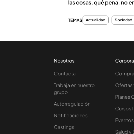
las cosas, qué pena, no e
TEMAS
Actualidad
Sociedad
Nosotros
Corpora
Contacta
Comprar
Trabaja en nuestro
Ofertas 
grupo
Planes 
Autorregulación
Cursos 
Notificaciones
Eventos
Castings
Salud y 