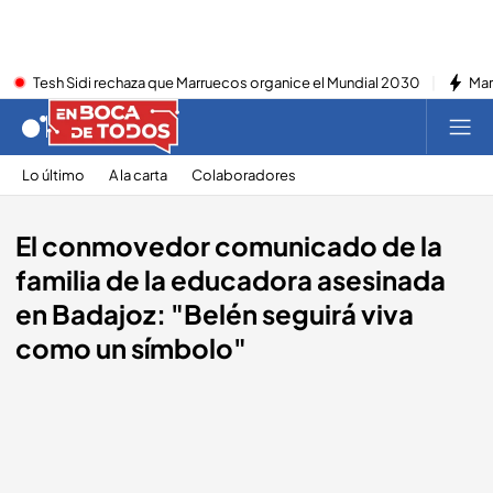
Tesh Sidi rechaza que Marruecos organice el Mundial 2030
Mar
Lo último
A la carta
Colaboradores
El conmovedor comunicado de la
familia de la educadora asesinada
en Badajoz: "Belén seguirá viva
como un símbolo"