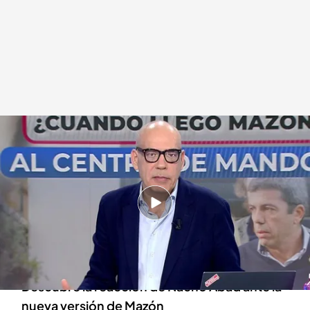
Nacho Abad, presentador de 'En boca de todos'
.
cuatro.com
En boca de todos
26 FEB 2025 - 11:55h.
Mazón declara que llegó al centro de mando en
el que se gestionaba la emergencia
ocasionada por la DANA a las 20:28 horas
Descubre la reacción de Nacho Abad ante la
nueva versión de Mazón