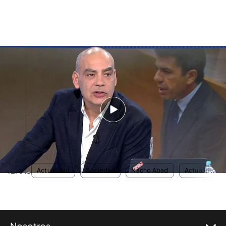
Nacho Abad, de las palabras de Mazón en las Cortes Valencianas: "No sé si
ha perdido el norte"
Unas palabras que han sido comentadas por el
presentador de ‘En boca de todos’: “
Yo no sé si el
señor Mazón ha perdido el norte
. Qué valiente,
que se quedó con el rey, mientras Pedro Sánchez
se iba orgulloso y sacando pecho”, declaraba.
TEMAS
Actualidad
Sociedad
Nacho Abad
Actualidad
Nosotros