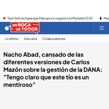
Tesh Sidi rechaza que Marruecos organice el Mundial 2030
Mar
Lo último
A la carta
Colaboradores
Nacho Abad, cansado de las
diferentes versiones de Carlos
Mazón sobre la gestión de la DANA:
"Tengo claro que este tío es un
mentiroso"