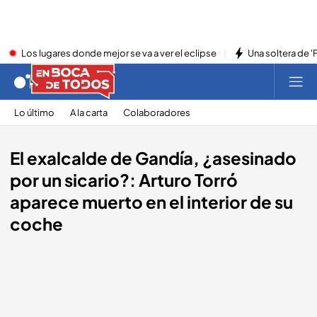
Los lugares donde mejor se va a ver el eclipse
Una soltera de '
Lo último
A la carta
Colaboradores
El exalcalde de Gandía, ¿asesinado
por un sicario?: Arturo Torró
aparece muerto en el interior de su
coche