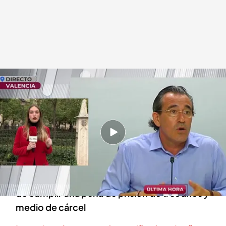
Arturo Torró, exalcalde de Gandía, Valencia
.
cuatro.com
En boca de todos
20 FEB 2025 - 11:02h.
El que fuera alcalde de Gandía desde el año
2011 al 2015 ha sido encontrado sin vida
Arturo Torró tenía 62 años y estaba pendiente
de cumplir una pena de prisión de tres años y
medio de cárcel