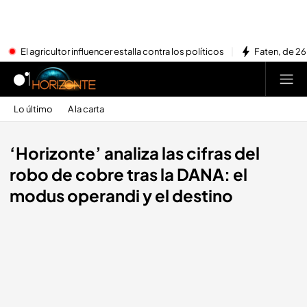
El agricultor influencer estalla contra los políticos
Faten, de 26
Lo último
A la carta
‘Horizonte’ analiza las cifras del
robo de cobre tras la DANA: el
modus operandi y el destino