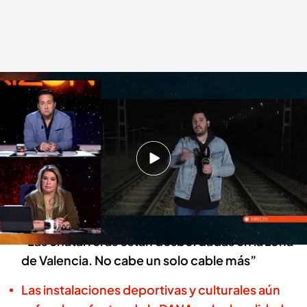
Un reportero de 'Horizonte', en Picanya, Valencia
Horizonte
07 FEB 2025 - 01:31h.
Un equipo de ‘Horizonte’ se ha trasladado
hasta Picanya, Valencia: “Esto nos va a
sorprender”
“Las chatarreras están desbordadas en la zona
de Valencia. No cabe un solo cable más”
Las instalaciones deportivas y culturales aún