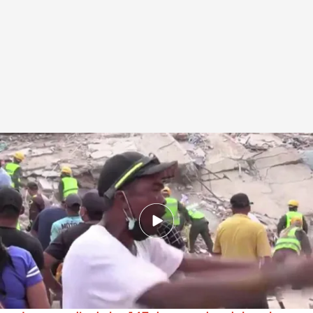
Indignación entre los venezolanos ante la inacción del Gobierno: "Este es
el país"
.
Cuatro
Beatriz Palomar
29 JUN 2026 - 21:11h.
"Quiero conseguir a mis hijos vivos o muertos
pero los quiero conmigo", dice un padre
devastado y airado.