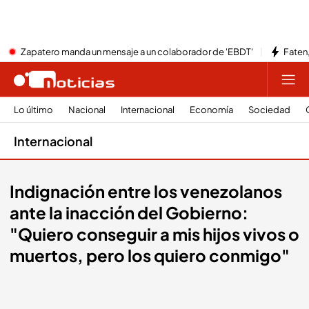
Zapatero manda un mensaje a un colaborador de 'EBDT'
Faten,
Lo último
Nacional
Internacional
Economía
Sociedad
Internacional
Indignación entre los venezolanos
ante la inacción del Gobierno:
"Quiero conseguir a mis hijos vivos o
muertos, pero los quiero conmigo"