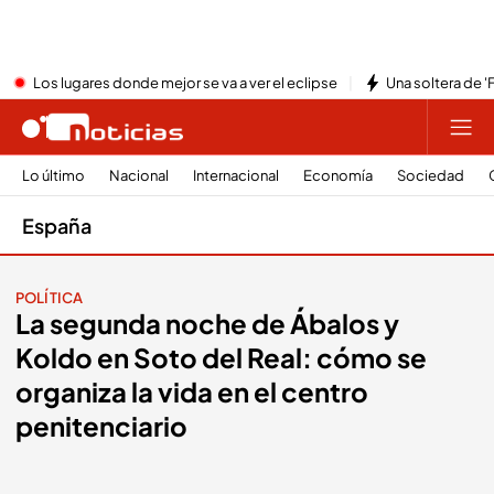
Los lugares donde mejor se va a ver el eclipse
Una soltera de '
Lo último
Nacional
Internacional
Economía
Sociedad
España
POLÍTICA
La segunda noche de Ábalos y
Koldo en Soto del Real: cómo se
organiza la vida en el centro
penitenciario