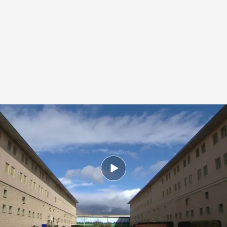
Ábalos y Koldo pasan su segunda noche en la cárcel de Soto del Real
.
NOTICIAS CUATRO
Redacción digital Noticias Cuatro
29 NOV 2025 - 14:39h.
José Luis Ábalos y Koldo García han pasado su
segunda noche en la cárcel madrileña de Soto
del Real