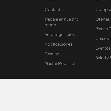
Contacta
Comprar
Trabaja en nuestro
Ofertas 
grupo
Planes 
Autorregulación
Cursos 
Notificaciones
Eventos
Castings
Salud y 
Máster Mediaset