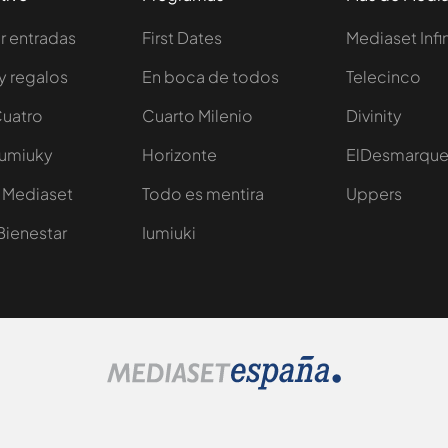
 entradas
First Dates
Mediaset Infi
y regalos
En boca de todos
Telecinco
Cuatro
Cuarto Milenio
Divinity
Iumiuky
Horizonte
ElDesmarqu
 Mediaset
Todo es mentira
Uppers
Bienestar
Iumiuki