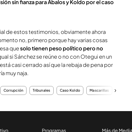
sión sin fianza para Ábalos y Koldo por el caso
icial de estos testimonios, obviamente ahora
omento no, primero porque hay varias cosas
mesa que
solo tienen peso político pero no
 igual si Sánchez se reúne o no con Otegui en un
está casi cerrado así que la rebaja de pena por
ía muy naja.
Corrupción
Tribunales
Caso Koldo
Mascarillas
Gobier
tivo
Programas
Más de Medi