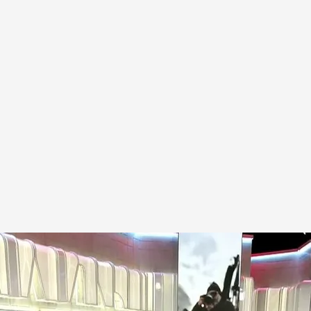
zando los siguientes pasos de Ábalos y Koldo
.
Cuatro