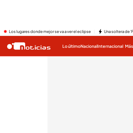
Los lugares donde mejor se va a ver el eclipse
Una soltera de '
Lo último
Nacional
Internacional
Má