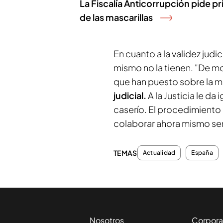
La Fiscalía Anticorrupción pide pri
de las mascarillas
En cuanto a la validez jud
mismo no la tienen. "De m
que han puesto sobre la 
judicial.
A la Justicia le da
caserío. El procedimiento 
colaborar ahora mismo ser
TEMAS
Actualidad
España
Nosotros
Corpora