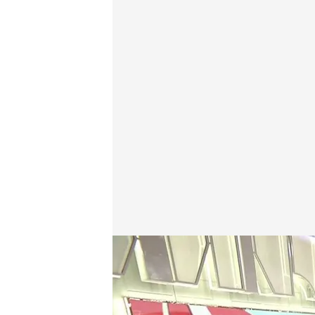
Una imagen de Daniel Montero con Alba Lago anali
Daniel Montero
27 NOV 2025 - 15:28h.