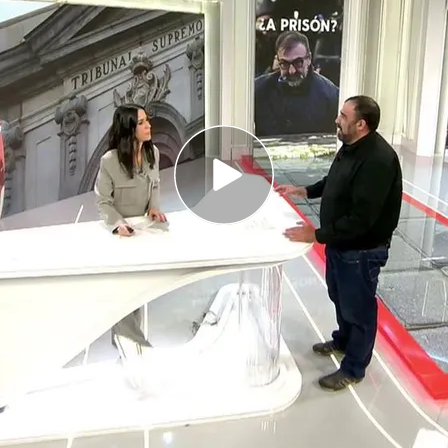
asi cerrado así que la rebaja de pena por
sería muy baja.
irarán de la manta Ábalos y Koldo?
e entrar en prisión
y una sola pregunta. ¿Tirarán
 jefe de Investigación Noticias Cuatro adelanta
o en el juzgado. Y no hay que olvidar que cuando
pueden quedar los pies fríos. Pero tanto Ábalos
cializando en hablar mucho más en los medios