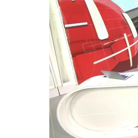
El procedimiento está c
colaborar ahora mismo 
La pregunta ahora es ¿t
Compartir
Ábalos y Koldo a un paso d
de la manta? Dani Montero,
qué puede pasar ahora.
"Tirar de la manta, tira un
uno tira de la manta se le 
como Koldo se están espe