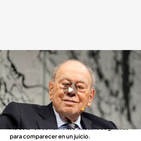
Una imagen de Jordi Pujol
.
EFE
Redacción digital Noticias Cuatro
Agencia EFE
Europa Press
17 NOV 2025 - 18:02h.
Pujol mejora de su neumonía, la fiebre ha
desaparecido, pero la insuficiencia respiratoria
es aguda.
No está "en condiciones físicas ni cognitivas
para comparecer en un juicio.