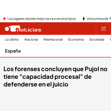
Los lugares donde mejor se va a ver el eclipse
Una soltera de '
Lo último
Nacional
Internacional
Economía
Sociedad
España
Los forenses concluyen que Pujol no
tiene "capacidad procesal" de
defenderse en el juicio