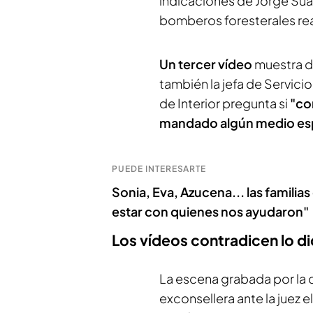
indicaciones de Jorge Suár
bomberos foresterales re
Un tercer vídeo
muestra d
también la jefa de Servici
de Interior pregunta si
"con
mandado algún medio espec
PUEDE INTERESARTE
Sonia, Eva, Azucena... las familias
estar con quienes nos ayudaron"
Los vídeos contradicen lo di
La escena grabada por la 
exconsellera ante la juez e