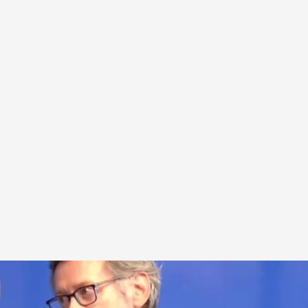
o del barranco del Poyo.
.
Cuatro