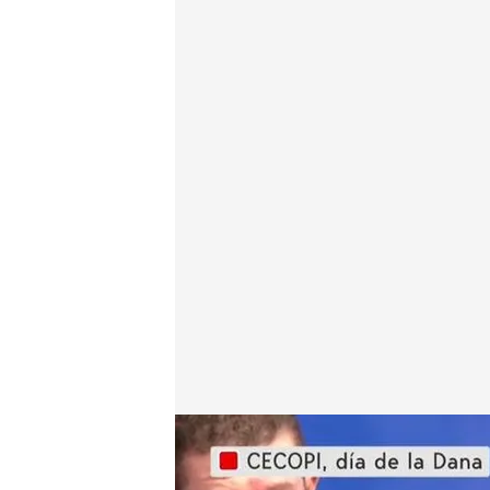
Una imagen de Salomé Prada en los vídeos habland
Redacción digital Noticias Cuatro