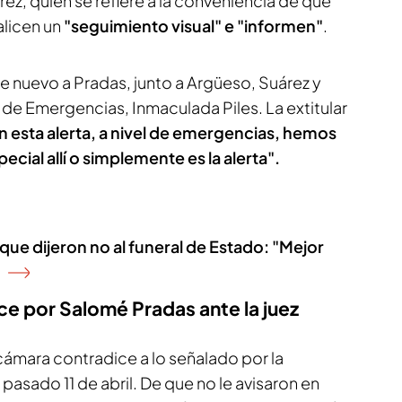
ez, quien se refiere a la conveniencia de que
alicen un
"seguimiento visual" e "informen"
.
e nuevo a Pradas, junto a Argüeso, Suárez y
o de Emergencias, Inmaculada Piles. La extitular
 esta alerta, a nivel de emergencias, hemos
ial allí o simplemente es la alerta".
 que dijeron no al funeral de Estado: "Mejor
ce por Salomé Pradas ante la juez
cámara contradice a lo señalado por la
l pasado 11 de abril. De que no le avisaron en