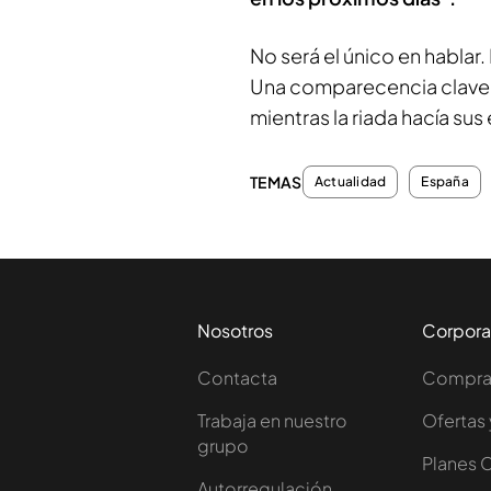
No será el único en hablar.
Una comparecencia clave
mientras la riada hacía sus
TEMAS
Actualidad
España
Nosotros
Corpora
Contacta
Comprar
Trabaja en nuestro
Ofertas 
grupo
Planes 
Autorregulación