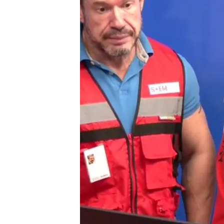
31 OCT 2025 - 20:53h.
Los nuevos vídeos entre
Mazón
Maribel Vilaplana tendrá
dimisión de Mazón sigue
Compartir
Son los nuevos vídeos ent
el día de la DANA muestra a
una
conversación con téc
preocupación por la situac
exresponsable de Emergen