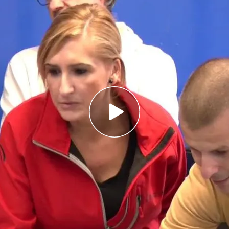
gados a la jueza de la DANA acorralan más a
 que aportar el ticket del párking mientras la
 en el foco
regados a la jueza de la DANA. Un vídeo grabado
 la exconsellera de Interior,
Salomé Pradas,
en
nicos del 112
en la que se expresa
ión de los barrancos y en la que la
cias llega a mencionar el
barranco del Poyo
.