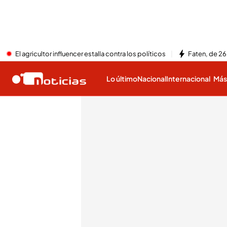
El agricultor influencer estalla contra los políticos
Faten, de 26
Lo último
Nacional
Internacional
Má