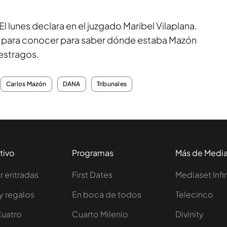
 El lunes declara en el juzgado Maribel Vilaplana.
 para conocer para saber dónde estaba Mazón
 estragos.
Carlos Mazón
DANA
Tribunales
tivo
Programas
Más de Medi
 entradas
First Dates
Mediaset Infi
y regalos
En boca de todos
Telecinco
Cuatro
Cuarto Milenio
Divinity