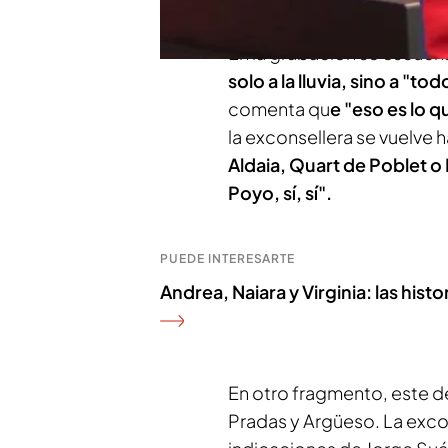
En la grabación se escucha
solo a la lluvia, sino a "t
comenta qu
e "eso es lo 
la exconsellera se vuelve
Aldaia, Quart de Poblet o 
Poyo, sí, sí".
PUEDE INTERESARTE
Andrea, Naiara y Virginia: las histo
En otro fragmento, este 
Pradas y Argüeso. La exco