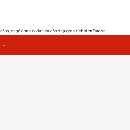
 años, pagó con su vida su sueño de jugar al fútbol en Europa
s