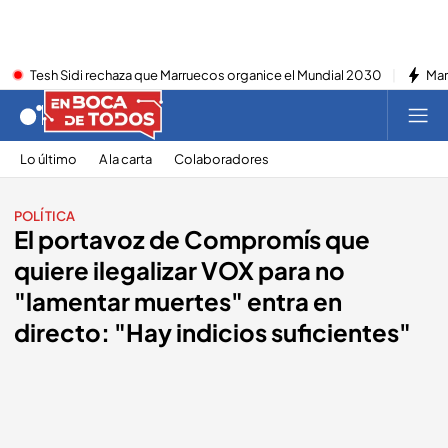
Tesh Sidi rechaza que Marruecos organice el Mundial 2030
Mar
Lo último
A la carta
Colaboradores
POLÍTICA
El portavoz de Compromís que
quiere ilegalizar VOX para no
"lamentar muertes" entra en
directo: "Hay indicios suficientes"