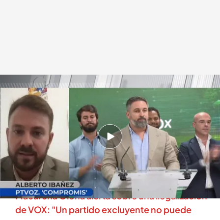
Alberto Ibáñez, portavoz de Compromís
.
cuatro.com
En boca de todos
22 JUL 2025 - 13:12h.
Alberto Ibáñez señala en el Congreso de los
Diputados la necesidad de "afrontar un debate
sobre la ilegalización del fascismo de VOX"
Macarena Olona alerta sobre una ilegalización
de VOX: "Un partido excluyente no puede