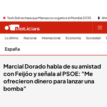
Tesh Sidi rechaza que Marruecos organice el Mundial 2030
Ahm
Lo último
Nacional
Internacional
Economía
Sociedad
España
Marcial Dorado habla de su amistad
con Feijóo y señala al PSOE: "Me
ofrecieron dinero para lanzar una
bomba"