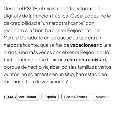
Desde el PSOE, el ministro de Transformación
Digital y de la Función Pública, Óscar López, no le
da credibilidad a “un narcotraficante” con
respecto a la “bomba contra Feijóo”: "Yo, de
Marcial Dorado, lo único que sé es que era un
narcotraficante, que se fue de
vacaciones
no una
ni dos, sino más veces con el señor Feijóo; por lo
tanto entiendo que tenía una
estrecha amistad
,
porque de hecho viajaban con las familias a varios
puntos, no solamente en un sitio, han estado en
muchos sitios de vacaciones".
TEMAS
Actualidad
España
Pedro Sánchez
Alberto Núñez