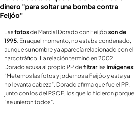
dinero "para soltar una bomba contra
Feijóo"
Las
fotos
de Marcial Dorado con Feijóo
son de
1995
. En aquel momento, no estaba condenado,
aunque su nombre ya aparecía relacionado con el
narcotráfico. La relación terminó en 2002.
Dorado acusa al propio PP de
filtrar
las
imágenes
:
“Metemos las fotos y jodemos a Feijóo y este ya
no levanta cabeza”. Dorado afirma que fue el PP,
junto con los del PSOE, los que lo hicieron porque
“se unieron todos”.