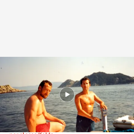
Marcial Dorado habla de su amistad con Feijóo
.
Noticias Cuatro
Redacción digital Noticias Cuatro
Europa Press
21 JUL 2025 - 16:52h.
Las fotos de Marcial Dorado con Alberto Núñez
Feijóo son de 1995
Isabel Pardo de Vera y el exdirector de
carreteras defienden su inocencia ante el juez