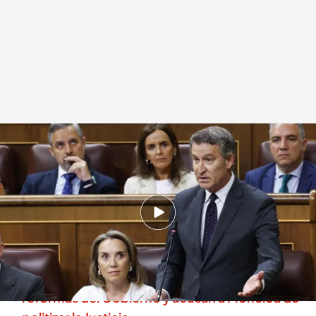
El último cara a cara entre Sánchez y Feijóo
.
EFE
Redacción digital Noticias Cuatro
11 JUN 2025 - 16:45h.
La corrupción ha sido la protagonista absoluta
de este último cara a cara
Jueces y fiscales protestan contra las dos
reformas del Gobierno y acusan a Moncloa de