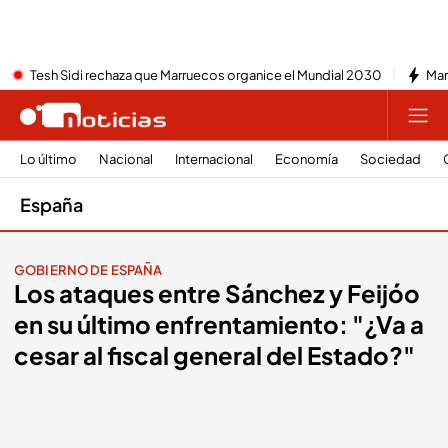
Tesh Sidi rechaza que Marruecos organice el Mundial 2030
Mar
Lo último
Nacional
Internacional
Economía
Sociedad
España
GOBIERNO DE ESPAÑA
Los ataques entre Sánchez y Feijóo
en su último enfrentamiento: "¿Va a
cesar al fiscal general del Estado?"