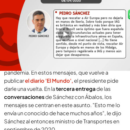
La tercera entrega de los mensajes entre Sánchez y Ábalos
Toda la actualidad de Noticias Cuatro en
Síguenos
Google News
"Esto me lo envía un conocido de hace
muchos años", le dijo Sánchez a Ábalos
Pedro Sánchez y José Luis Ábalos hablaron del
rescate de Air Europa durante el verano de la
pandemia. En estos mensajes, que vuelve a
publicar
el diario 'El Mundo',
el presidente pide
darle una vuelta. En la
tercera entrega
de las
conversaciones
de Sánchez con Ábalos, los
mensajes se centran en este asunto. "Esto me lo
envía un conocido de hace muchos años", le dijo
Sánchez al entonces ministro de Transportes en
septiembre de 2020.