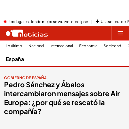
Los lugares donde mejor se va a ver el eclipse
Una soltera de '
Lo último
Nacional
Internacional
Economía
Sociedad
España
GOBIERNO DE ESPAÑA
Pedro Sánchez y Ábalos
intercambiaron mensajes sobre Air
Europa: ¿por qué se rescató la
compañía?