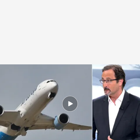
Las razones del rescate de Air Europa
.
Noticias Cuatro
Redacción digital Noticias Cuatro
14 MAY 2025 - 14:47h.
El préstamo de la SEPI todavía no se ha
devuelto y tienen de tiempo hasta finales de
2026