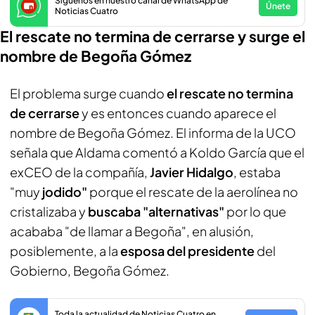
Síguenos en nuestro canal de WhatsApp de
Únete
Noticias Cuatro
El rescate no termina de cerrarse y surge el
nombre de Begoña Gómez
El problema surge cuando
el rescate no termina
de cerrarse
y es entonces cuando aparece el
nombre de Begoña Gómez. El informa de la UCO
señala que Aldama comentó a Koldo García que el
exCEO de la compañía,
Javier Hidalgo
, estaba
"muy
jodido"
porque el rescate de la aerolínea no
cristalizaba y
buscaba "alternativas"
por lo que
acababa "de llamar a Begoña", en alusión,
posiblemente, a la
esposa del presidente
del
Gobierno, Begoña Gómez.
Toda la actualidad de Noticias Cuatro en