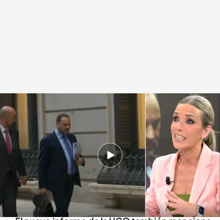
El nuevo informe de la UCO que estrecha más el cerco sobre Ábalos
Redacción digital Noticias Cuatro
Europa Press
09 ABR 2025 - 21:12h.
Según un nuevo informe de la UCO, Ábalos y
su familia disfrutaron de unas vacaciones en un
chalet por maniobrar en favor del rescate de la
compañía