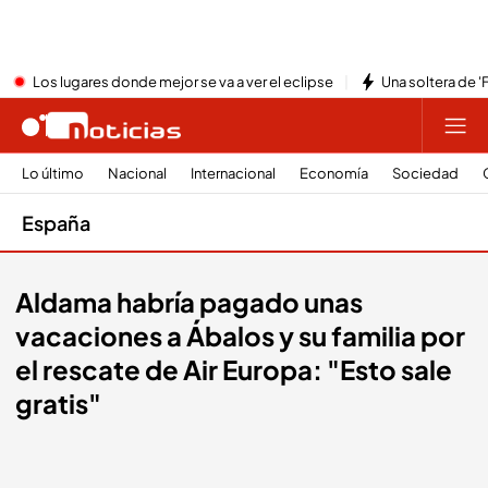
Los lugares donde mejor se va a ver el eclipse
Una soltera de '
Lo último
Nacional
Internacional
Economía
Sociedad
España
Aldama habría pagado unas
vacaciones a Ábalos y su familia por
el rescate de Air Europa: "Esto sale
gratis"