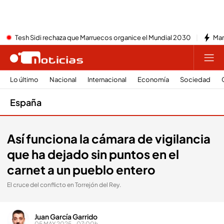
Tesh Sidi rechaza que Marruecos organice el Mundial 2030
Mar
Lo último
Nacional
Internacional
Economía
Sociedad
España
Así funciona la cámara de vigilancia
que ha dejado sin puntos en el
carnet a un pueblo entero
El cruce del conflicto en Torrejón del Rey.
Juan García Garrido
05 MAY 2025 - 07:00h.