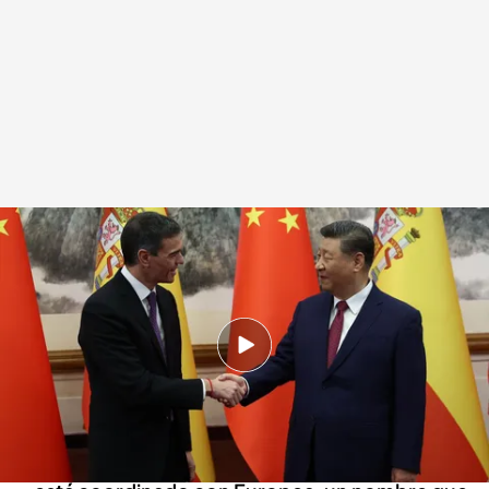
Sánchez define a China como "un socio imprescindible"
Redacción digital Noticias Cuatro
Europa Press
11 ABR 2025 - 17:05h.
El líder del gigante asiático, sin referirse a
Estados Unidos, ha abogado por reforzar el
multilateralismo
Sánchez ha querido dejar claro que este viaje