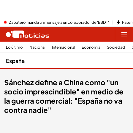
Zapatero manda un mensaje a un colaborador de 'EBDT'
Faten,
Lo último
Nacional
Internacional
Economía
Sociedad
España
Sánchez define a China como "un
socio imprescindible" en medio de
la guerra comercial: "España no va
contra nadie"