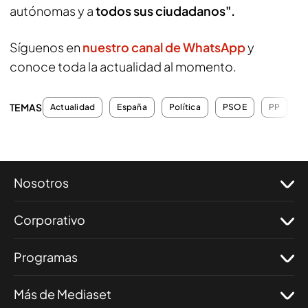
autónomas y a
todos sus ciudadanos".
Síguenos en
nuestro canal de WhatsApp
y
conoce toda la actualidad al momento.
TEMAS
Actualidad
España
Política
PSOE
PP
H
Nosotros
Corporativo
Programas
Más de Mediaset