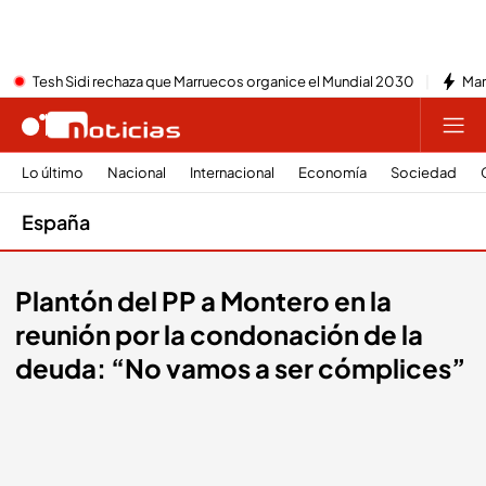
Tesh Sidi rechaza que Marruecos organice el Mundial 2030
Mar
Lo último
Nacional
Internacional
Economía
Sociedad
España
Plantón del PP a Montero en la
reunión por la condonación de la
deuda: “No vamos a ser cómplices”