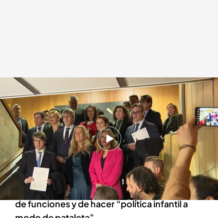
Los consejeros del PP han dado plantón a la ministra de Hacienda
Redacción digital Noticias Cuatro
Europa Press
26 FEB 2025 - 20:45h.
Finalmente, la condonación de 83.252
millones de deuda autonómica se ha aprobado
pese al plantón del Partido Popular
María Jesús Montero acusa al PP de dejación
de funciones y de hacer “política infantil a
modo de pataleta”