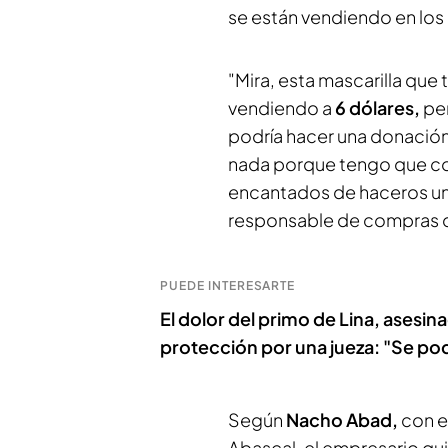
se están vendiendo en los
"Mira, esta mascarilla que 
vendiendo a
6 dólares,
pe
podría hacer una donació
nada porque tengo que con
encantados de haceros una
responsable de compras d
PUEDE INTERESARTE
El dolor del primo de Lina, asesin
protección por una jueza: "Se po
Según
Nacho Abad,
con e
Abascal, el empresario qu