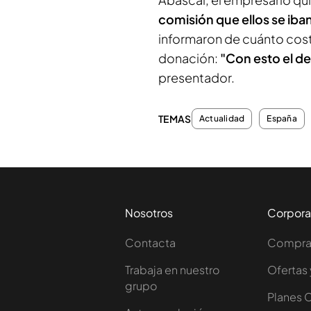
comisión que ellos se iban 
informaron de cuánto costa
donación:
"Con esto el del
presentador.
TEMAS
Actualidad
España
Nosotros
Corpora
Contacta
Comprar
Trabaja en nuestro
Ofertas 
grupo
Planes 