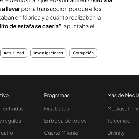
a llevar
por la transacción porque ellos
ban en fábrica y a cuánto realizaban la
ito de estafa se caería"
, apuntaba el
Actualidad
Investigaciones
Corrupción
tivo
Programas
Más de Medi
 entradas
First Dates
Mediaset Infi
y regalos
En boca de todos
Telecinco
Cuatro
Cuarto Milenio
Divinity