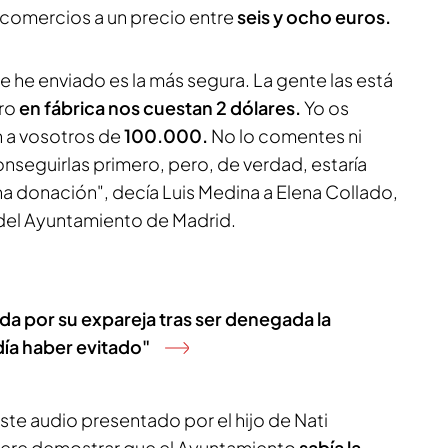
 comercios a un precio entre
seis y ocho euros.
te he enviado es la más segura. La gente las está
ro
en fábrica nos cuestan 2 dólares.
Yo os
n a vosotros de
100.000.
No lo comentes ni
seguirlas primero, pero, de verdad, estaría
 donación", decía Luis Medina a Elena Collado,
el Ayuntamiento de Madrid.
ada por su expareja tras ser denegada la
día haber evitado"
ste audio presentado por el hijo de Nati
iere demostrar que el Ayuntamiento
sabía la