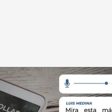
com
a el hijo de Nati Abascal y Alberto Luceño por la