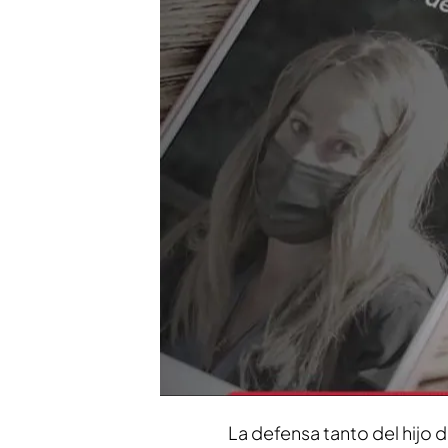
Luis Medina y Luceño, ¿
declaraciones ante el j
Los comisionistas Luis M
mascarillas'
Compartir
Arranca el
juicio contra L
en la venta de
material san
de haber estafado a la en
entre Medina y Elena Col
La defensa tanto del hijo 