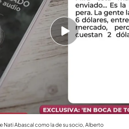
irán en contra del Ayuntamiento en sus
uez?
edina y Alberto Luceño, a juicio por el 'caso
uis Medina y Alberto Luceño
por sus
comisiones
itario al Ayuntamiento de Madrid.
Se les acusa
tidad pública durante la pandemia, pero
un audio
lado
podría demostrar que no fue una estafa.
de Nati Abascal como la de su socio, Alberto