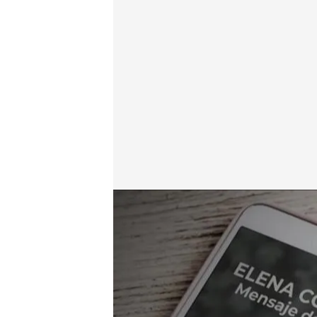
El audio entre Luis Medina y Elena Collado
.
cuatro.
En boca de todos
11 FEB 2025 - 11:16h.
Comienza el juicio contr
trama de las mascarillas