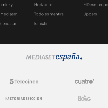
Iumiuky
Horizonte
ElDesmarqu
 Mediaset
Todo es mentira
Uppers
Bienestar
Iumiuki