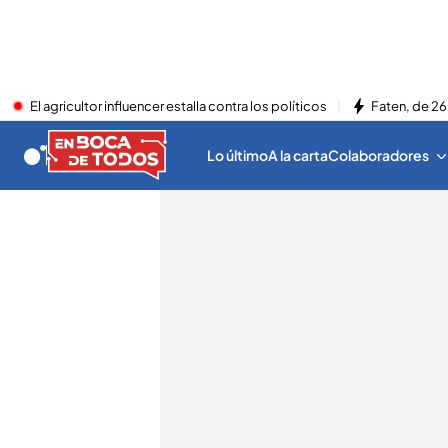
El agricultor influencer estalla contra los políticos
Faten, de 26
Lo último
A la carta
Colaboradores