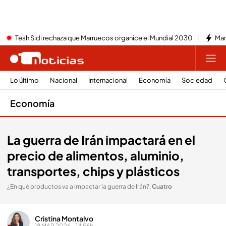
Tesh Sidi rechaza que Marruecos organice el Mundial 2030
Mar
Lo último
Nacional
Internacional
Economía
Sociedad
Economía
La guerra de Irán impactará en el
precio de alimentos, aluminio,
transportes, chips y plásticos
¿En qué productos va a impactar la guerra de Irán?
.
Cuatro
Cristina Montalvo
18 MAR 2026 - 14:56h.