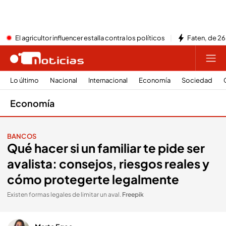
El agricultor influencer estalla contra los políticos
Faten, de 26
Lo último
Nacional
Internacional
Economía
Sociedad
Economía
BANCOS
Qué hacer si un familiar te pide ser
avalista: consejos, riesgos reales y
cómo protegerte legalmente
Existen formas legales de limitar un aval
.
Freepik