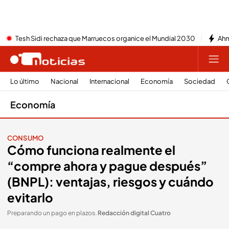
Tesh Sidi rechaza que Marruecos organice el Mundial 2030
Ahm
Lo último
Nacional
Internacional
Economía
Sociedad
Economía
CONSUMO
Cómo funciona realmente el
“compre ahora y pague después”
(BNPL): ventajas, riesgos y cuándo
evitarlo
Preparando un pago en plazos
.
Redacción digital Cuatro