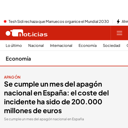
Tesh Sidi rechaza que Marruecos organice el Mundial 2030
Ahm
Lo último
Nacional
Internacional
Economía
Sociedad
Economía
APAGÓN
Se cumple un mes del apagón
nacional en España: el coste del
incidente ha sido de 200.000
millones de euros
Se cumple un mes del apagón nacional en España