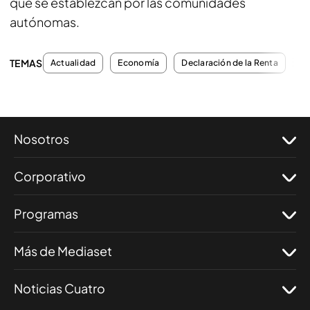
que se establezcan por las comunidades
autónomas.
TEMAS
Actualidad
Economía
Declaración de la Renta
Co
Nosotros
Corporativo
Programas
Más de Mediaset
Noticias Cuatro