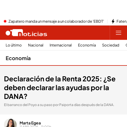
Zapatero manda un mensaje a un colaborador de 'EBDT'
Faten,
Lo último
Nacional
Internacional
Economía
Sociedad
Economía
Declaración de la Renta 2025: ¿Se
deben declarar las ayudas por la
DANA?
El barranco del Poyo a su paso por Paiporta días después de la DANA.
Marta Egea
11 ABR 2025 - 11:00h.