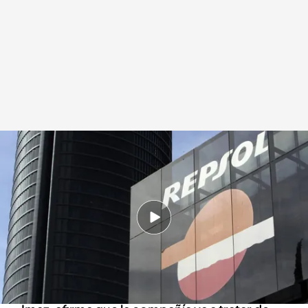
Repsol sufre en bolsa por las amenazas de Donald Trump
Redacción digital Noticias Cuatro
Europa Press
31 MAR 2025 - 15:14h.
El ministro de Exteriores, José Manuel Albares,
ha apelado a la tranquilidad y afirma que
“todavía hay margen para el diálogo”
El consejero delegado de Repsol, Josu Jon