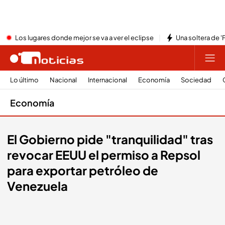
Los lugares donde mejor se va a ver el eclipse
Una soltera de '
Lo último
Nacional
Internacional
Economía
Sociedad
Economía
El Gobierno pide "tranquilidad" tras
revocar EEUU el permiso a Repsol
para exportar petróleo de
Venezuela