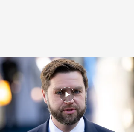
J.D Vance reitera el interés de EE.UU por Groenlandia
Redacción digital Noticias Cuatro
Europa Press
28 MAR 2025 - 20:53h.
Su vicepresidente J.D Vance ha visitado la isla
para convencer al territorio de unirse a EE.UU
Trump insiste en que EE.UU tiene que tomar el
control de Groenlandia para la paz en el mundo