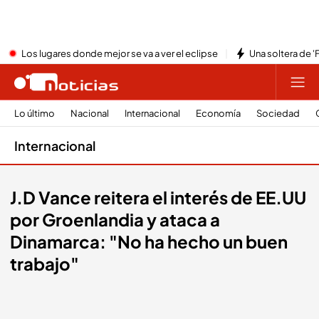
Los lugares donde mejor se va a ver el eclipse
Una soltera de '
Lo último
Nacional
Internacional
Economía
Sociedad
Internacional
J.D Vance reitera el interés de EE.UU
por Groenlandia y ataca a
Dinamarca: "No ha hecho un buen
trabajo"