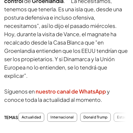
control
de
Groenlandia
. " "La necesitamos,
tenemos que tenerla. Es una isla que, desde una
postura defensiva e incluso ofensiva,
necesitamos”, así lo dijo el pasado miércoles.
Hoy, durante la visita de Vance, el magnate ha
recalcado desde la Casa Blanca que "en
Groenlandia entienden que los EEUU tendrían que
ser los propietarios. Y si Dinamarca y la Unión
Europea no lo entienden, se lo tendrá que
explicar”.
Síguenos en
nuestro canal de WhatsApp
y
conoce toda la actualidad al momento.
TEMAS
Actualidad
Internacional
Donald Trump
Estados 