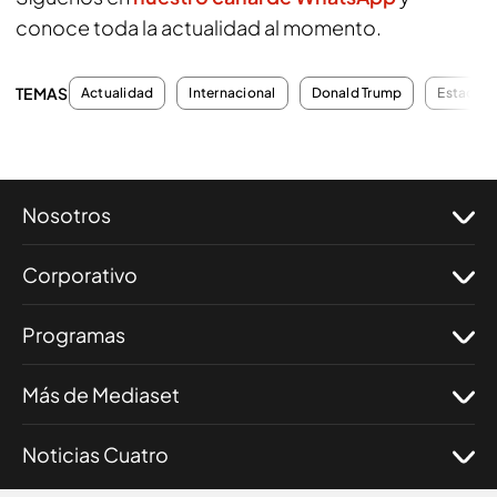
conoce toda la actualidad al momento.
TEMAS
Actualidad
Internacional
Donald Trump
Estados 
Nosotros
Corporativo
Programas
Más de Mediaset
Noticias Cuatro