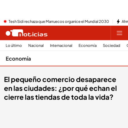
Tesh Sidi rechaza que Marruecos organice el Mundial 2030
Ahm
Lo último
Nacional
Internacional
Economía
Sociedad
Economía
El pequeño comercio desaparece
en las ciudades: ¿por qué echan el
cierre las tiendas de toda la vida?