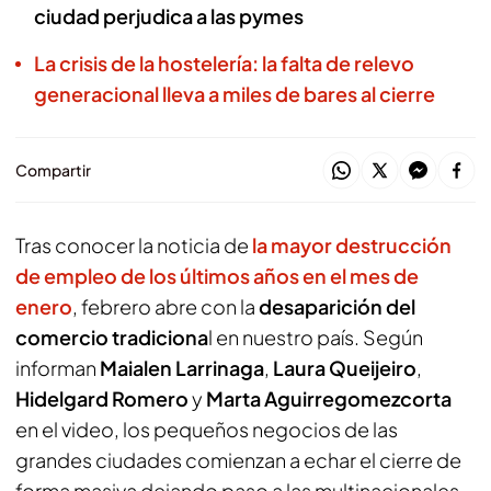
ciudad perjudica a las pymes
La crisis de la hostelería: la falta de relevo
generacional lleva a miles de bares al cierre
Compartir
Tras conocer la noticia de
la mayor destrucción
de empleo de los últimos años en el mes de
enero
, febrero abre con la
desaparición del
comercio tradiciona
l en nuestro país. Según
informan
Maialen Larrinaga
,
Laura Queijeiro
,
Hidelgard Romero
y
Marta Aguirregomezcorta
en el video, los pequeños negocios de las
grandes ciudades comienzan a echar el cierre de
forma masiva dejando paso a las multinacionales.