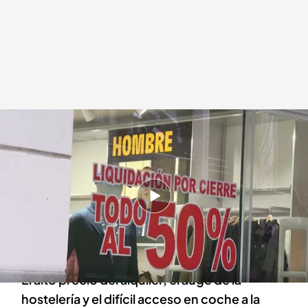
El cierre masivo del pequeño comercio
.
IMAGEN: C. López / I. Hernández /
J. Rodríguez
Redacción digital Noticias Cuatro
Marta Aguirregomezcorta
12 FEB 2025 - 20:22h.
Las empresas pequeñas que echan el cierre en
las ciudades españolas se cuentan por
decenas
El alto precio del alquiler, el auge de la
hostelería y el difícil acceso en coche a la