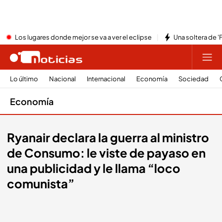
Los lugares donde mejor se va a ver el eclipse
Una soltera de '
Lo último
Nacional
Internacional
Economía
Sociedad
Economía
Ryanair declara la guerra al ministro
de Consumo: le viste de payaso en
una publicidad y le llama “loco
comunista”