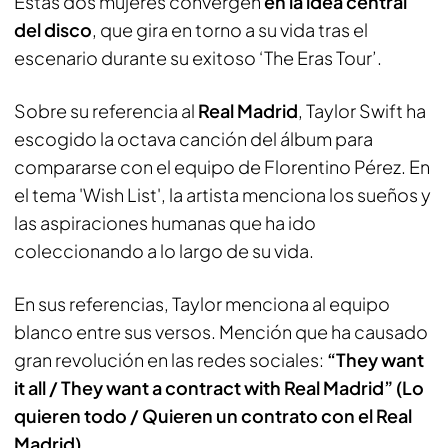
Estas dos mujeres convergen
en la idea central
del disco
, que gira en torno a su vida tras el
escenario durante su exitoso ‘The Eras Tour’.
Sobre su referencia al
Real Madrid
, Taylor Swift ha
escogido la octava canción del álbum para
compararse con el equipo de Florentino Pérez. En
el tema 'Wish List', la artista menciona los sueños y
las aspiraciones humanas que ha ido
coleccionando a lo largo de su vida.
En sus referencias, Taylor menciona al equipo
blanco entre sus versos. Mención que ha causado
gran revolución en las redes sociales:
“They want
it all / They want a contract with Real Madrid” (Lo
quieren todo / Quieren un contrato con el Real
Madrid)
.