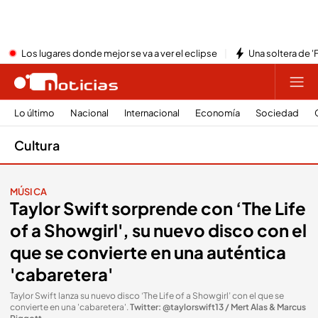
Los lugares donde mejor se va a ver el eclipse
Una soltera de '
Lo último
Nacional
Internacional
Economía
Sociedad
Cultura
MÚSICA
Taylor Swift sorprende con ‘The Life
of a Showgirl', su nuevo disco con el
que se convierte en una auténtica
'cabaretera'
Taylor Swift lanza su nuevo disco ‘The Life of a Showgirl’ con el que se
convierte en una 'cabaretera'
.
Twitter: @taylorswift13 / Mert Alas & Marcus