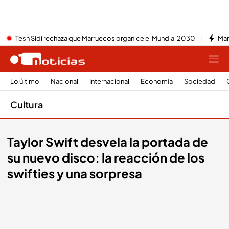
Tesh Sidi rechaza que Marruecos organice el Mundial 2030
Mar
Lo último
Nacional
Internacional
Economía
Sociedad
Cultura
Taylor Swift desvela la portada de
su nuevo disco: la reacción de los
swifties y una sorpresa