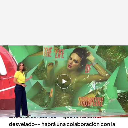
Una imagen de la portada del álbum de Taylor Swift
.
Telecinco
Redacción digital Noticias Cuatro
14 AGO 2025 - 15:57h.
La artista ha desvelado el misterio en el
podcast de su novio: el jugador de futbol
americano Travis Kelce.
Entre las canciones --que también ha
desvelado-- habrá una colaboración con la