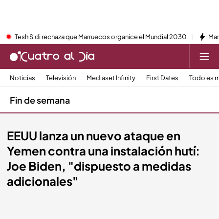
Tesh Sidi rechaza que Marruecos organice el Mundial 2030
Mar
Noticias
Televisión
Mediaset Infinity
First Dates
Todo es m
Fin de semana
EEUU lanza un nuevo ataque en
Yemen contra una instalación hutí:
Joe Biden, "dispuesto a medidas
adicionales"