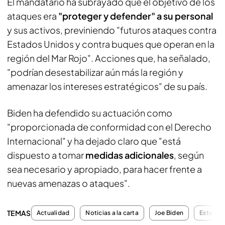
El mandatario ha subrayado que el objetivo de los
ataques era
"proteger y defender" a su personal
y sus activos, previniendo "futuros ataques contra
Estados Unidos y contra buques que operan en la
región del Mar Rojo". Acciones que, ha señalado,
"podrían desestabilizar aún más la región y
amenazar los intereses estratégicos" de su país.
Biden ha defendido su actuación como
"proporcionada de conformidad con el Derecho
Internacional" y ha dejado claro que "está
dispuesto a tomar
medidas adicionales
, según
sea necesario y apropiado, para hacer frente a
nuevas amenazas o ataques".
TEMAS
Actualidad
Noticias a la carta
Joe Biden
Estados