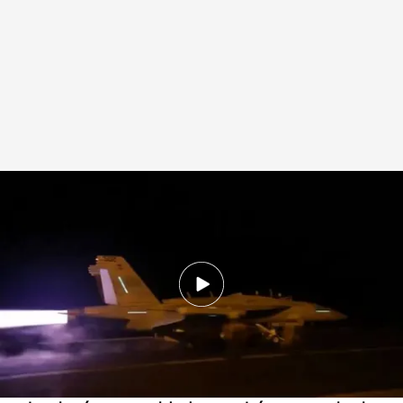
EEUU ha comenzado a responder a los rebeldes hutíes atacando sus
posiciones
Cuatro al día
13 ENE 2024 - 16:24h.
Estados Unidos responde militarmente en
Yemen a los ataques de los rebeldes hutíes
contra buques en el Mar Rojo