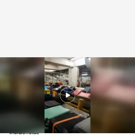
La huelga de 'handling' arranca con normalidad en el principal día de la
operación retorno
Cuatro al día
07 ENE 2024 - 14:20h.
La huelga de 'handling' arranca con
normalidad en el principal día de la operación
retorno aunque se esperan importantes
incidencias